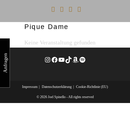
Zum
Inhalt
springen
Pique Dame
Menü
Keine Veranstaltung gefunden
Anfragen
Instagram
Facebook
YouTube
TikTok
Amazon
Spotify
Impressum
Datenschutzerklärung
Cookie-Richtlinie (EU)
© 2026 Joel Spinello - All rights reserved