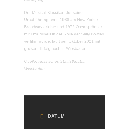
Der Musical-Klassiker, der seine
Uraufführung anno 1966 am New Yorker
Broadway erlebte und 1972 Oscar-prämiert
mit Liza Minelli in der Rolle der Sally Bowles
verfilmt wurde, läuft seit Oktober 2021 mit
großem Erfolg auch in Wiesbaden.
Quelle: Hessisches Staatstheater,
Wiesbaden
DATUM