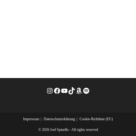
Instagram
Facebook
YouTube
TikTok
Amazon
Spotify
Impressum
Datenschutzerklärung
Cookie-Richtlinie (EU)
© 2026 Joel Spinello - All rights reserved