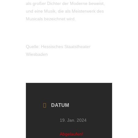
als großer Dichter der Moderne beweist,
und eine Musik, die als Meisterwerk des
Musicals bezeichnet wird.
Quelle: Hessisches Staatstheater
Wiesbaden
DATUM
19. Jan. 2024
Abgelaufen!