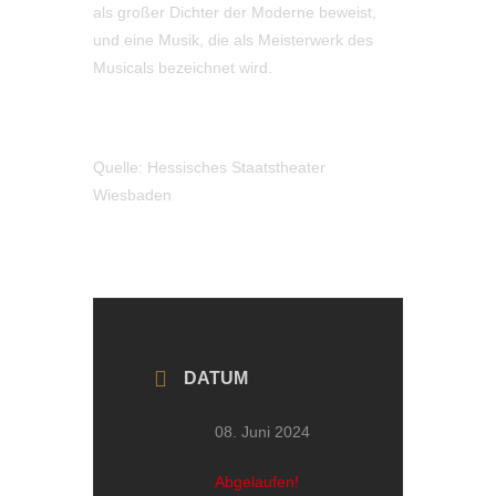
als großer Dichter der Moderne beweist,
und eine Musik, die als Meisterwerk des
Musicals bezeichnet wird.
Quelle: Hessisches Staatstheater
Wiesbaden
DATUM
08. Juni 2024
Abgelaufen!