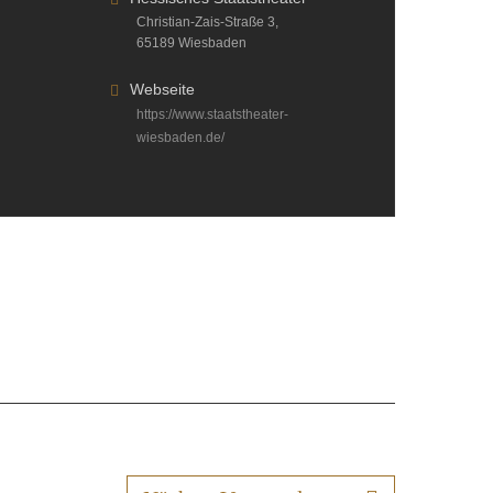
Christian-Zais-Straße 3,
65189 Wiesbaden
Webseite
https://www.staatstheater-
wiesbaden.de/