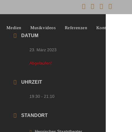
Medien
Musikvideos
Referenzen
Kontakt
DATUM
23. März 2023
Abgelaufen!
UHRZEIT
19:30 - 21:10
STANDORT
Hessisches Staatstheater