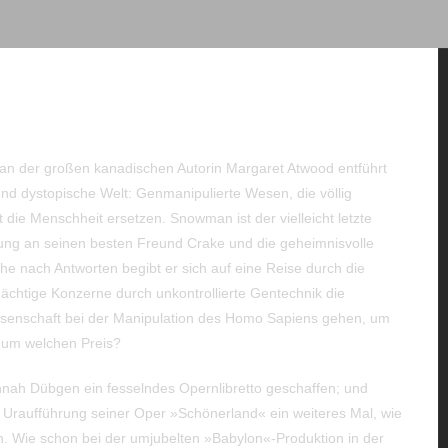
Start
Über mich
Termine
Singles
n der großen kanadischen Autorin Margaret Atwood entführt
end dystopische Welt: Genmanipulierte Wesen, die völlig
rt die Menschheit ersetzen. Snowman ist der vielleicht letzte
rung an seinen besten Freund Crake und die geheimnisvolle
che nach Antworten begibt er sich auf eine Reise durch die
mächtige Konzerne durch unkontrollierte Gentechnik die
issenschaft bei der Manipulation des Homo Sapiens gehen, um
d um welchen Preis?
Hannah Dübgen ein fesselndes Opernlibretto geschaffen; und
 Uraufführung seiner Oper »Schönerland« ein weiteres Mal, wie
. Wie schon bei der umjubelten »Babylon«-Produktion in der