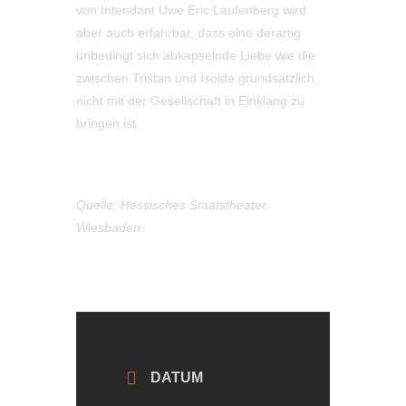
von Intendant Uwe Eric Laufenberg wird
aber auch erfahrbar, dass eine derartig
unbedingt sich abkapselnde Liebe wie die
zwischen Tristan und Isolde grundsätzlich
nicht mit der Gesellschaft in Einklang zu
bringen ist.
Quelle: Hessisches Staatstheater
Wiesbaden
DATUM