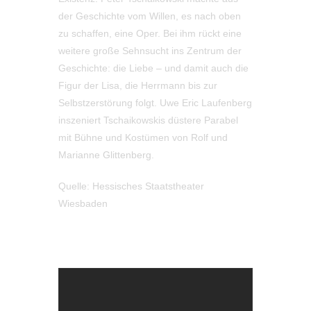
der Geschichte vom Willen, es nach oben
zu schaffen, eine Oper. Bei ihm rückt eine
weitere große Sehnsucht ins Zentrum der
Geschichte: die Liebe – und damit auch die
Figur der Lisa, die Herrmann bis zur
Selbstzerstörung folgt. Uwe Eric Laufenberg
inszeniert Tschaikowskis düstere Parabel
mit Bühne und Kostümen von Rolf und
Marianne Glittenberg.
Quelle: Hessisches Staatstheater
Wiesbaden