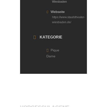
Wiesbaden
Webseite
https://www.staatstheater-
wiesbaden.de/
KATEGORIE
Pique
Dame